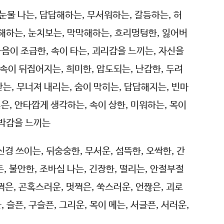
 눈물 나는, 답답해하는, 무서워하는, 갈등하는, 허
편해하는, 눈치보는, 막막해하는, 흐리멍텅한, 잃어버
 마음이 조급한, 속이 타는, 괴리감을 느끼는, 자신을
 속이 뒤집어지는, 희미한, 압도되는, 난감한, 두려
받는, 무너져 내리는, 숨이 막히는, 답답해지는, 빈마
은, 안타깝게 생각하는, 속이 상한, 미워하는, 목이
압박감을 느끼는
신경 쓰이는, 뒤숭숭한, 무서운, 섬뜩한, 오싹한, 간
든, 불안한, 조바심 나는, 긴장한, 떨리는, 안절부절
쩍은, 곤혹스러운, 멋쩍은, 쑥스러운, 언짢은, 괴로
, 슬픈, 구슬픈, 그리운, 목이 메는, 서글픈, 서러운,