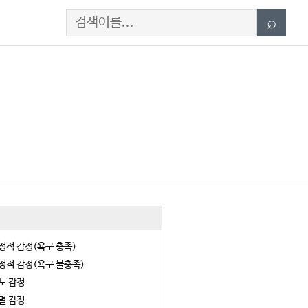
Search
⌕
정적 감정(욕구 충족)
정적 감정(욕구 불충족)
노 감정
멸 감정