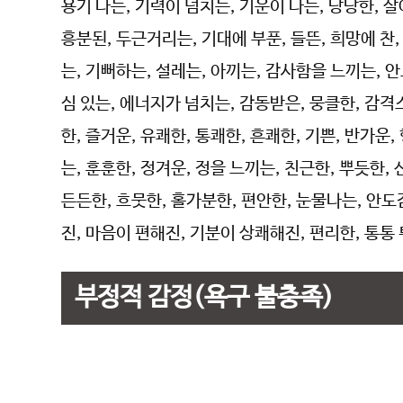
용기 나는, 기력이 넘치는, 기운이 나는, 당당한, 살
흥분된, 두근거리는, 기대에 부푼, 들뜬, 희망에 찬
는, 기뻐하는, 설레는, 아끼는, 감사함을 느끼는, 
심 있는, 에너지가 넘치는, 감동받은, 뭉클한, 감격스
한, 즐거운, 유쾌한, 통쾌한, 흔쾌한, 기쁜, 반가운
는, 훈훈한, 정겨운, 정을 느끼는, 친근한, 뿌듯한,
든든한, 흐뭇한, 홀가분한, 편안한, 눈물나는, 안도
진, 마음이 편해진, 기분이 상쾌해진, 편리한, 통통
부정적 감정(욕구 불충족)