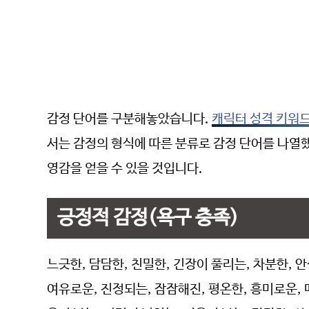
감정 단어를 구분해놓았습니다.
캐릭터 성격 키워드
서는 감정의 형식에 따른 분류로 감정 단어를 나열했
영감을 얻을 수 있을 것입니다.
긍정적 감정(욕구 충족)
느긋한, 담담한, 친밀한, 긴장이 풀리는, 차분한, 
여유로운, 진정되는, 잠잠해진, 평온한, 흥미로운, 