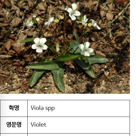
학명
Viola spp
영문명
Violet