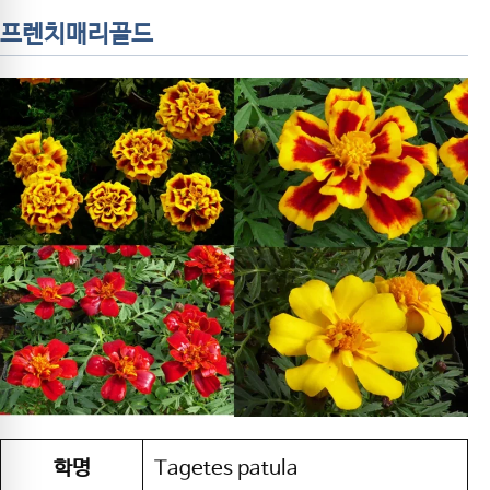
프렌치매리골드
학명
Tagetes patula