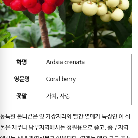
학명
Ardsia crenata
영문명
Coral berry
꽃말
가치, 사랑
뭉툭한 톱니같은 잎 가장자리와 빨간 열매가 특징인 이 식
물은 제주나 남부지역에서는 정원용으로 좋고, 중부지역