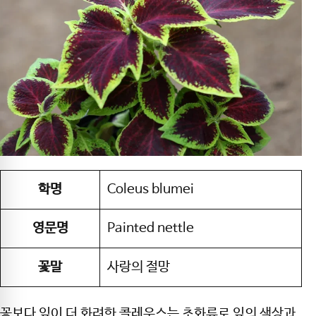
학명
Coleus blumei
영문명
Painted nettle
꽃말
사랑의 절망
꽃보다 잎이 더 화려한 콜레우스는 초화류로 잎의 색상과