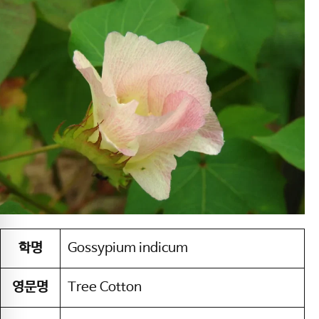
학명
Gossypium indicum
영문명
Tree Cotton