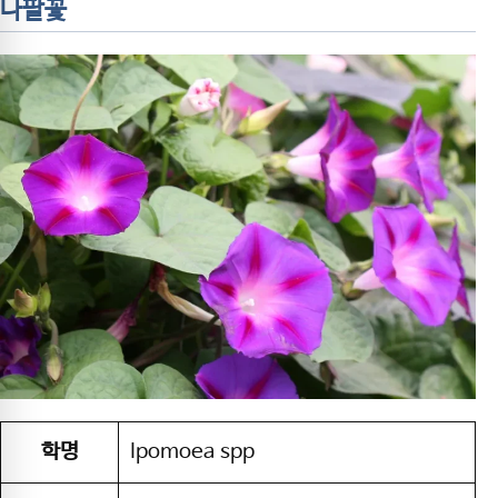
나팔꽃
학명
Ipomoea spp