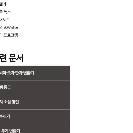
벨라
글 독스
버노트
cusWriter
타 프로그램
련 문서
비아 숫자 한자 변환기
템 등급
지 소설 명언
수세기
, 무게 변환기