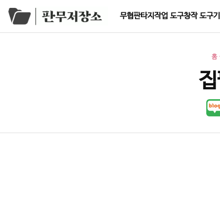
Skip to content
무협
판타지
작업 도구
창작 도구
기
홈
집