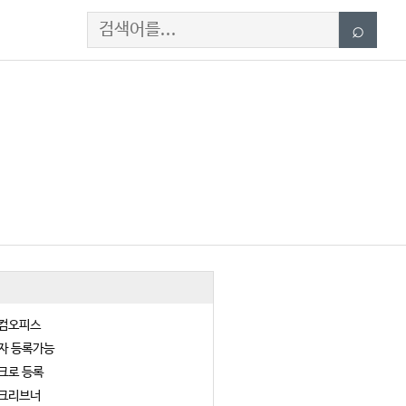
Search
⌕
컴오피스
자 등록가능
크로 등록
크리브너