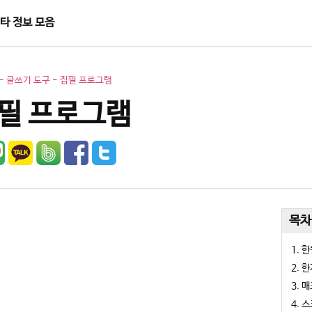
타 정보 모음
-
글쓰기 도구
-
집필 프로그램
필 프로그램
목차
한
한
매
스