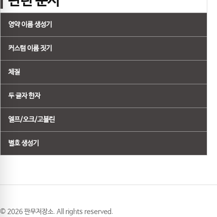
관련 문서
영약 이름 생성기
커스텀 이름 짓기
체질
두 글자 한자
엘프/오크/고블린
별호 생성기
© 2026 판무저장소. All rights reserved.