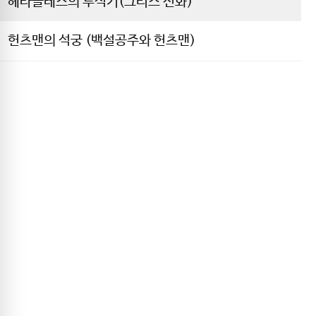
헤라클레스의 투석기(그리스 신화)
헌츠맨의 석궁 (백설공주와 헌츠맨)