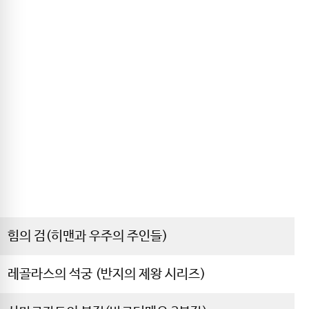
힘의 검(히맨과 우주의 주인들)
레골라스의 석궁 (반지의 제왕 시리즈)