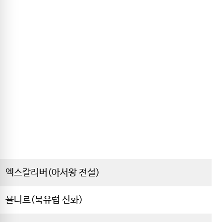
엑스칼리버(아서왕 전설)
묠니르(북유럽 신화)