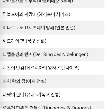
사마르칸트의 부적(바르티매오 3부작)
덤블도어의 지팡이(해리포터 시리즈)
미나모토노 요시츠네의 방패(일본 전설)
힌드라의 활 (북구 신화)
니벨룽겐의 반지(Der Ring des Nibelungen)
시간의 단검(페르시아의 왕자 프랜차이즈)
아서 왕의 검(아서 전설)
다윗의 물매(유대-기독교 전통)
오우거 파워의 건틀릿(Dungeons & Dragons)