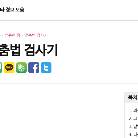
타 정보 모음
홈
-
유용한 팁
-
맞춤법 검사기
춤법 검사기
목차
최
그
낱
다