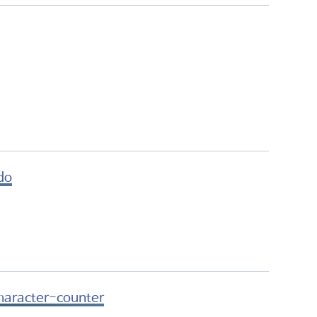
do
haracter-counter