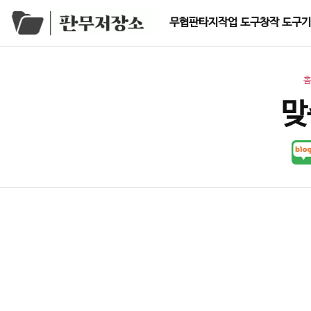
Skip to content
무협
판타지
작업 도구
창작 도구
기
맞